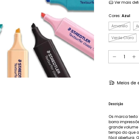
Ver mais det
Cores:
Azul
Amarelo
A
Verde Claro
Meios de 
Descrição
Os marca texto 
borra impressõe
grande volume 
tempo do que o
fácil abertura.