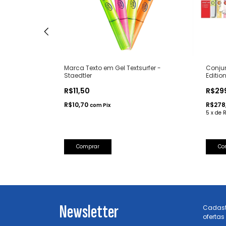
onta Dupla
Marca Texto em Gel Textsurfer -
Conjun
Staedtler
Editio
R$11,50
R$29
R$10,70
R$278
com
Pix
5
x
de
Comprar
Newsletter
Cadast
ofertas