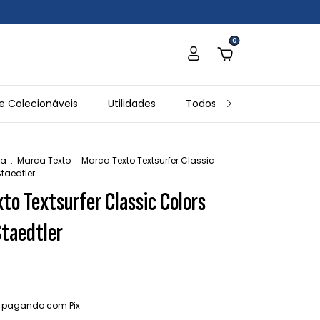
0
e Colecionáveis
Utilidades
Todos os Produtos
In
ia
.
Marca Texto
.
Marca Texto Textsurfer Classic
Staedtler
to Textsurfer Classic Colors
Staedtler
pagando com Pix