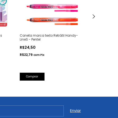
is
Caneta marca texto Retrátil Handy-
Conjunto 4 Mar
LineS - Pentel
Pastel Novas C
R$24,50
R$64,50
R$22,79
R$59,99
com
Pix
com
Pi
Comprar