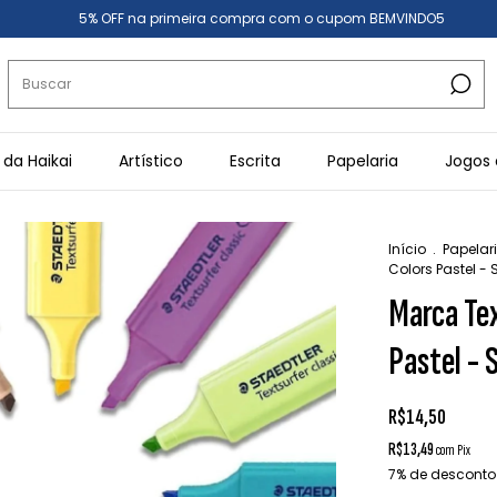
5% OFF na primeira compra com o cupom BEMVINDO5
 da Haikai
Artístico
Escrita
Papelaria
Jogos 
Início
.
Papelar
Colors Pastel - 
Marca Tex
Pastel - 
R$14,50
R$13,49
com
Pix
7% de desconto