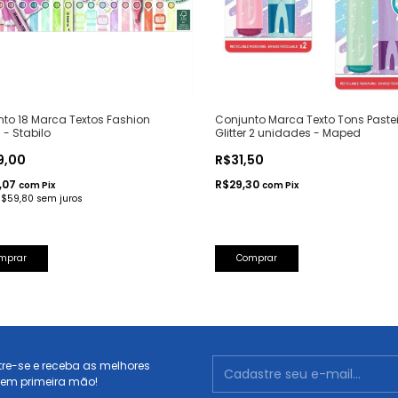
to 18 Marca Textos Fashion
Conjunto Marca Texto Tons Paste
n - Stabilo
Glitter 2 unidades - Maped
9,00
R$31,50
,07
R$29,30
com
Pix
com
Pix
R$59,80
sem juros
Comprar
re-se e receba as melhores
 em primeira mão!