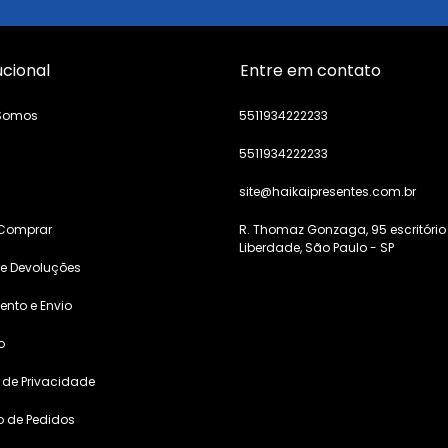
ucional
Entre em contato
Somos
5511934222233
5511934222233
s
site@haikaipresentes.com.br
Comprar
R. Thomaz Gonzaga, 95 escritório
Liberdade, São Paulo - SP
 e Devoluções
nto e Envio
o
a de Privacidade
o de Pedidos