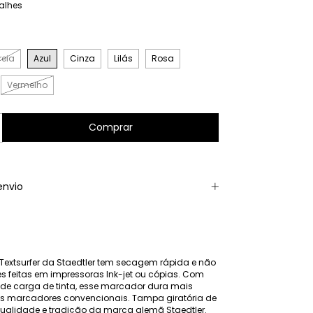
alhes
reia
Azul
Cinza
Lilás
Rosa
Vermelho
envio
Textsurfer da Staedtler tem secagem rápida e não
s feitas em impressoras Ink-jet ou cópias. Com
de carga de tinta, esse marcador dura mais
s marcadores convencionais. Tampa giratória de
 Qualidade e tradição da marca alemã Staedtler.