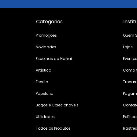
Categorias
Instit
Promoções
Quem 
Novidades
Lojas
Escolhas da Haikai
Evento
Artístico
Como 
Escrita
Trocas
Papelaria
Pagame
Jogos e Colecionáveis
Contat
Utilidades
Polític
Todos os Produtos
Rastrei