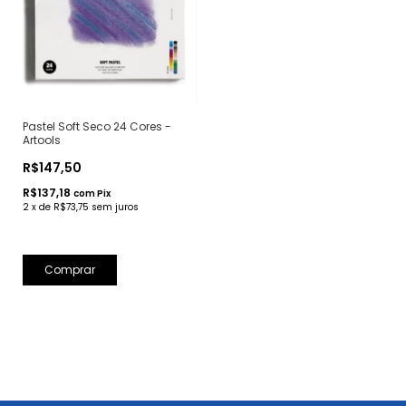
Pastel Soft Seco 24 Cores -
Artools
R$147,50
R$137,18
com
Pix
2
x
de
R$73,75
sem juros