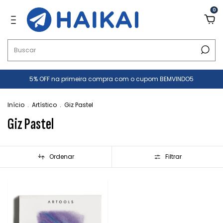
0
5% OFF na primeira compra com o cupom BEMVINDO5
Início
.
Artístico
.
Giz Pastel
Giz Pastel
Ordenar
Filtrar