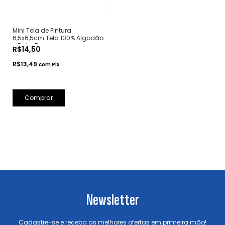
Mini Tela de Pintura
6,5x6,5cm Tela 100% Algodão
- Daler Rowney
R$14,50
R$13,49
com
Pix
Newsletter
Cadastre-se e receba as melhores ofertas em primeira mão!