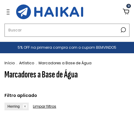
0
5% OFF na primeira compra com o cupom BEMVINDO5
Início
.
Artístico
.
Marcadores a Base de Água
Marcadores a Base de Água
Filtro aplicado
Limpar filtros
Herring