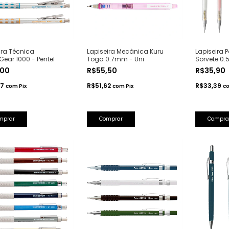
ira Técnica
Lapiseira Mecânica Kuru
Lapiseira P
ear 1000 - Pentel
Toga 0.7mm - Uni
Sorvete 0.5
,00
R$55,50
R$35,90
17
R$51,62
R$33,39
com
Pix
com
Pix
c
mprar
Comprar
Compra