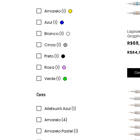
Amarelo (1)
Azul (1)
Lapise
Branco (1)
GraphG
R$69
Cinza (1)
R$64,
Preto (1)
Rosa (1)
Co
Verde (1)
Cores
Aitetsuirô Azul (1)
Amarelo (4)
Amarelo Pastel (1)