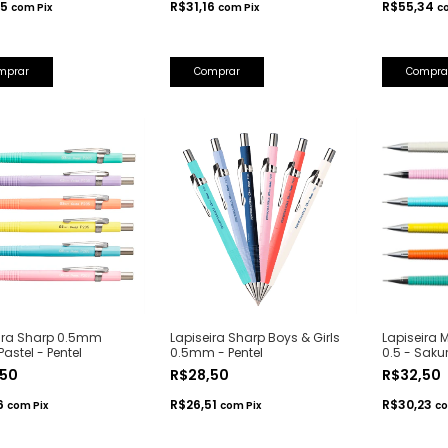
85
R$31,16
R$55,34
com
Pix
com
Pix
c
mprar
Comprar
Compra
ira Sharp 0.5mm
Lapiseira Sharp Boys & Girls
Lapiseira 
astel - Pentel
0.5mm - Pentel
0.5 - Saku
,50
R$28,50
R$32,50
16
R$26,51
R$30,23
com
Pix
com
Pix
c