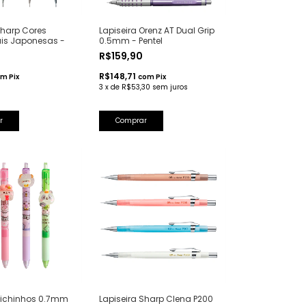
Sharp Cores
Lapiseira Orenz AT Dual Grip
ais Japonesas -
0.5mm - Pentel
R$159,90
R$148,71
om
Pix
com
Pix
3
x
de
R$53,30
sem juros
r
Comprar
Bichinhos 0.7mm
Lapiseira Sharp Clena P200