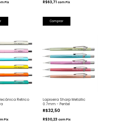
R$63,71
om
Pix
com
Pix
r
Mecânica Retrico
Lapiseira Sharp Metallic
ra
0.7mm - Pentel
R$32,50
R$30,23
om
Pix
com
Pix