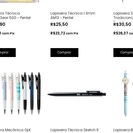
ira Técnica
Lapiseira Técnica 1.3mm
Lapiseira 
ear 500 - Pentel
AM13 - Pentel
Tradicion
Pentel
,90
R$25,50
R$30,50
11
R$23,72
R$28,37
com
Pix
com
Pix
c
mprar
Comprar
Compra
ira Mecânica Opt
Lapiseira Técnica Sketch It
Lapiseira 