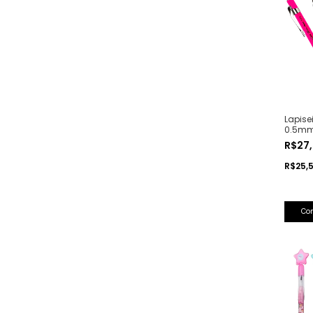
Lapise
0.5mm 
R$27
R$25,
Co