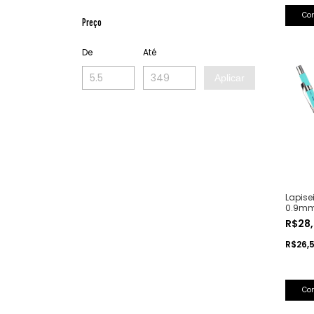
Co
Preço
De
Até
Aplicar
Lapise
0.9mm 
R$28
R$26,
Co