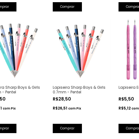
mprar
Comprar
Compra
ira Sharp Boys & Girls
Lapiseira Sharp Boys & Girls
Lapiseira E
- Pentel
0.7mm - Pentel
,50
R$28,50
R$5,50
51
R$26,51
R$5,12
com
Pix
com
Pix
com
mprar
Comprar
Compra