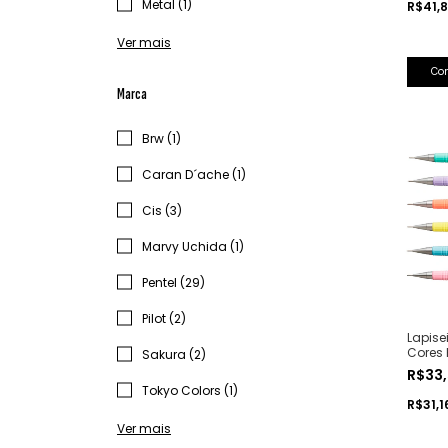
Metal (1)
R$41,
Ver mais
Co
Marca
Brw (1)
Caran D´ache (1)
Cis (3)
Marvy Uchida (1)
Pentel (29)
Pilot (2)
Lapise
Cores P
Sakura (2)
R$33
Tokyo Colors (1)
R$31,
Ver mais