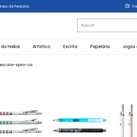
treio de Pedidos
Fr
 da Haikai
Artístico
Escrita
Papelaria
Jogos 
escolar-spiro-cis