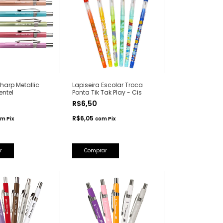
harp Metallic
Lapiseira Escolar Troca
ntel
Ponta Tik Tak Play - Cis
R$6,50
R$6,05
om
Pix
com
Pix
r
Comprar