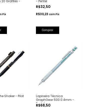
 20 Grafites -
- Pentel
rs
R$32,50
R$30,23
m
Pix
com
Pix
r
Comprar
he Shaker - Pilot
Lapiseira Técnica
GraphGear 500 0.4mm -
Pentel
R$68,50