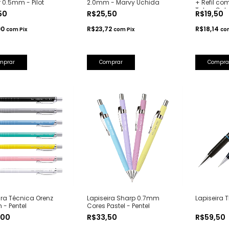
 0.5mm - Pilot
2.0mm - Marvy Uchida
+ Refil com
Tokyo Colo
,50
R$25,50
R$19,50
00
R$23,72
R$18,14
com
Pix
com
Pix
co
mprar
Compra
ira Técnica Orenz
Lapiseira Sharp 0.7mm
Lapiseira T
- Pentel
Cores Pastel - Pentel
,00
R$33,50
R$59,50