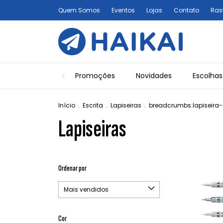
Quem Somos
Eventos
Lojas
Contato
Ras
Promoções
Novidades
Escolhas
Início
.
Escrita
.
Lapiseiras
.
breadcrumbs.lapiseira-
Lapiseiras
Ordenar por
Cor