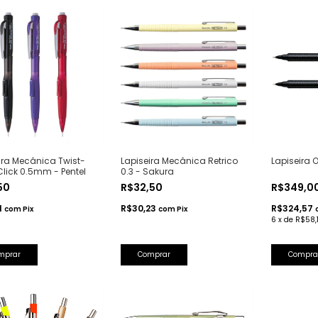
ira Mecânica Twist-
Lapiseira Mecânica Retrico
Lapiseira O
Click 0.5mm - Pentel
0.3 - Sakura
,50
R$32,50
R$349,0
1
R$30,23
R$324,57
com
Pix
com
Pix
6
x
de
R$58,
mprar
Comprar
Compra