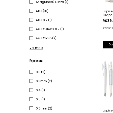
Asaguinezú Cinza (1)
Azul (10)
Lapise
GraphG
Azul 0.7 (1)
R$39
R$37,
Azul Celeste 0.7 (1)
Azul Claro (2)
Co
Ver mais
Espessura
0.3 (2)
0.3mm (2)
0.4 (1)
0.5 (1)
0.5mm (2)
Lapise