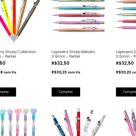
ira Sharp Collection
Lapiseira Sharp Metallic
Lapiseira S
- Pentel
0.9mm - Pentel
0.5mm - Pe
,50
R$32,50
R$32,50
58
R$30,23
R$30,23
com
Pix
com
Pix
c
mprar
Comprar
Compra