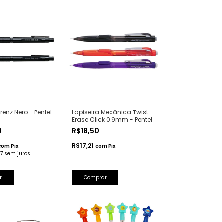
renz Nero - Pentel
Lapiseira Mecânica Twist-
Erase Click 0.9mm - Pentel
0
R$18,50
R$17,21
com
Pix
com
Pix
17
sem juros
r
Comprar