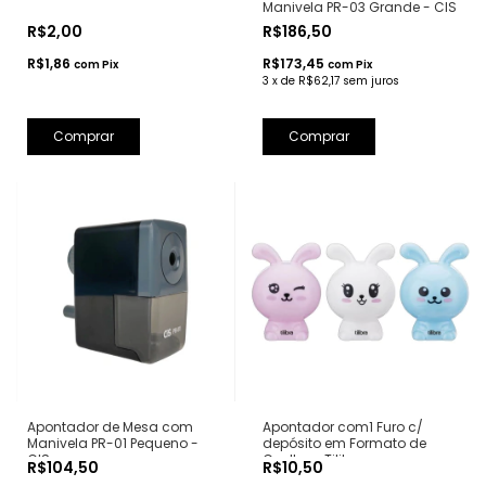
Manivela PR-03 Grande - CIS
R$2,00
R$186,50
R$1,86
R$173,45
com
Pix
com
Pix
3
x
de
R$62,17
sem juros
Comprar
Comprar
Apontador de Mesa com
Apontador com1 Furo c/
Manivela PR-01 Pequeno -
depósito em Formato de
CIS
Coelho - Tilibra
R$104,50
R$10,50