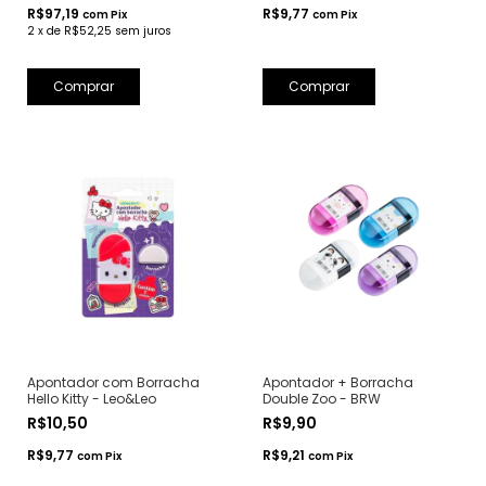
R$97,19
R$9,77
com
Pix
com
Pix
2
x
de
R$52,25
sem juros
Comprar
Apontador com Borracha
Apontador + Borracha
Hello Kitty - Leo&Leo
Double Zoo - BRW
R$10,50
R$9,90
R$9,77
R$9,21
com
Pix
com
Pix