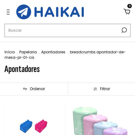
0
Início
.
Papelaria
.
Apontadores
.
breadcrumbs.apontador-de-
mesa-pr-01-cis
Apontadores
Ordenar
Filtrar