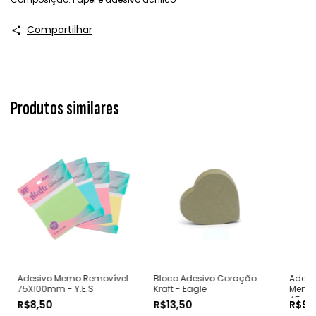
Compartilhar
Produtos similares
Adesivo Memo Removível
Bloco Adesivo Coração
Adesi
75X100mm - Y.E.S
Kraft - Eagle
Memo 
45mm 
R$8,50
R$13,50
R$9,