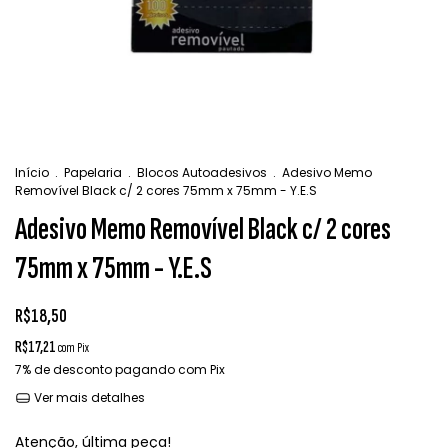
Início
.
Papelaria
.
Blocos Autoadesivos
.
Adesivo Memo
Removível Black c/ 2 cores 75mm x 75mm - Y.E.S
Adesivo Memo Removível Black c/ 2 cores
75mm x 75mm - Y.E.S
R$18,50
R$17,21
com
Pix
7% de desconto
pagando com Pix
Ver mais detalhes
Atenção, última peça!