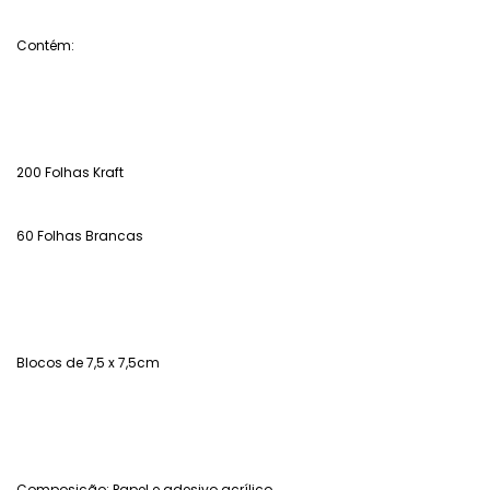
Contém:
200 Folhas Kraft
60 Folhas Brancas
Blocos de 7,5 x 7,5cm
Composição: Papel e adesivo acrílico