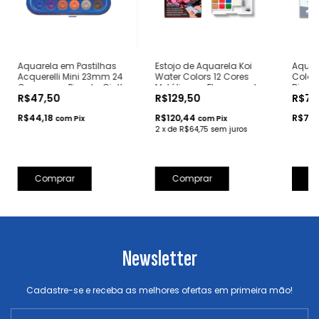
Aquarela em Pastilhas
Estojo de Aquarela Koi
Aquar
Acquerelli Mini 23mm 24
Water Colors 12 Cores
Colou
Cores com Pincel - Giotto
Metálicas e Fluorescentes
Bisna
R$47,50
R$129,50
R$78
com Pincel - Sakura
- Pent
R$44,18
R$120,44
R$73,
com
Pix
com
Pix
2
x
de
R$64,75
sem juros
Newsletter
Cadastre-se e receba as melhores ofertas em primeira mão!