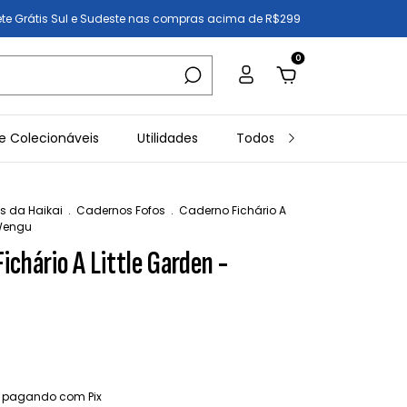
ete Grátis Sul e Sudeste nas compras acima de R$299
0
e Colecionáveis
Utilidades
Todos os Produtos
In
s da Haikai
.
Cadernos Fofos
.
Caderno Fichário A
 Wengu
ichário A Little Garden -
pagando com Pix