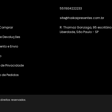
5511934222233
s
site@haikaipresentes.com.br
Comprar
R. Thomaz Gonzaga, 95 escritório
Liberdade, São Paulo - SP
 e Devoluções
nto e Envio
o
a de Privacidade
o de Pedidos
direitos reservados.