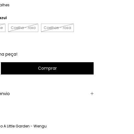
alhes
azul
me
Coelho - roxo
Coelhos - rosa
ma peça!
envio
o A Little Garden - Wengu