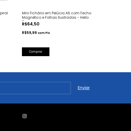
iral
Mini Fichário em Pelúcia A6 com Fecho
Caderno Broc
Magnético e Folhas Ilustradas - Hello
Capa Flexível -
Bear
R$64,50
R$32,50
R$59,99
R$30,23
com
Pix
com
Pi
Comprar
Comprar