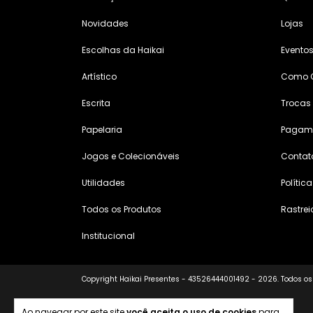
Novidades
Lojas
Escolhas da Haikai
Evento
Artístico
Como 
Escrita
Trocas
Papelaria
Pagame
Jogos e Colecionáveis
Contat
Utilidades
Polític
Todos os Produtos
Rastrei
Institucional
Copyright Haikai Presentes - 43526444001492 - 2026. Todos os 
Ao navegar por este site
você aceita o uso de cookies
para