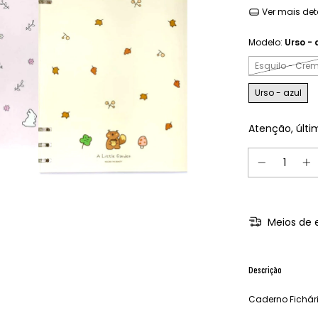
Ver mais det
Modelo:
Urso - 
Esquilo - Cre
Urso - azul
Atenção, últi
Meios de 
Descrição
Caderno Fichári