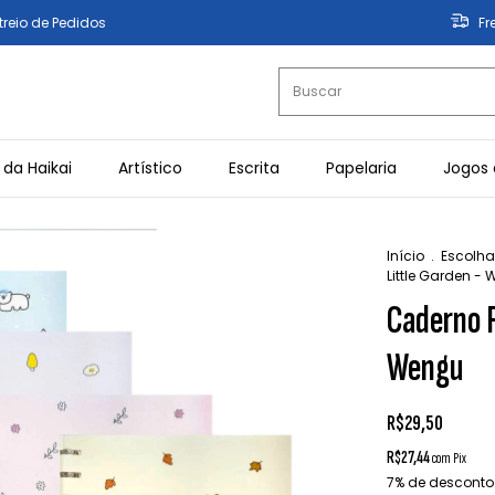
treio de Pedidos
Fr
 da Haikai
Artístico
Escrita
Papelaria
Jogos 
Início
.
Escolha
Little Garden -
Caderno F
Wengu
R$29,50
R$27,44
com
Pix
7% de desconto