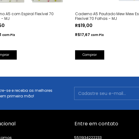
o A5 com Espiral Flexível 70
Caderno A5 Pautado Mew Mew Esp
 - MJ
Flexível 70 Folhas - MJ
,50
R$19,00
21
R$17,67
com
Pix
com
Pix
mprar
Comprar
re-se e receba as melhores
 em primeira mão!
ucional
Entre em contato
Somos
5511934222233