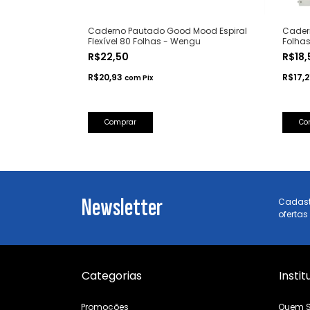
r Bear com
Caderno Pautado Good Mood Espiral
Cadern
s Ilustradas
Flexível 80 Folhas - Wengu
Folhas
R$22,50
R$18
R$20,93
R$17,
com
Pix
Comprar
Co
Newsletter
Cadast
ofertas
Categorias
Instit
Promoções
Quem 