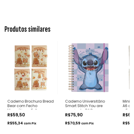
Produtos similares
Caderno Brochura Bread
Caderno Universitário
Mini F
Bear com Fecho
Smart Stitch You are
A6 co
Magnético e Folhas
magical - DAC
e Folh
R$59,50
R$75,90
R$64
Ilustradas
Hello 
R$55,34
R$70,59
R$59
com
Pix
com
Pix