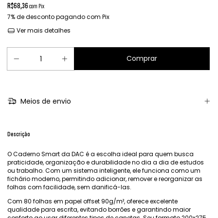
R$68,36
com
Pix
7% de desconto
pagando com Pix
Ver mais detalhes
Meios de envio
Descrição
O Caderno Smart da DAC é a escolha ideal para quem busca
praticidade, organização e durabilidade no dia a dia de estudos
ou trabalho. Com um sistema inteligente, ele funciona como um
fichário moderno, permitindo adicionar, remover e reorganizar as
folhas com facilidade, sem danificá-las.
Com 80 folhas em papel offset 90g/m², oferece excelente
qualidade para escrita, evitando borrões e garantindo maior
conforto ao usar diferentes tipos de canetas. Seu formato 200x275