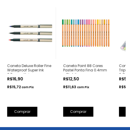
Caneta Deluxe Roller Fine
Caneta Point 88 Cores
Conju
Waterproof Super Ink
Pastel Ponta Fina 0.4mm
Triplu
0.7mm - Uni
- Stabilo
6 Core
R$16,90
R$12,50
R$56
R$15,72
R$11,63
R$52,
com
Pix
com
Pix
Comprar
Comprar