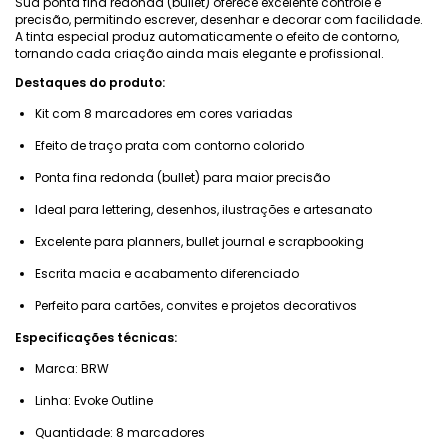
Sua ponta fina redonda (bullet) oferece excelente controle e
precisão, permitindo escrever, desenhar e decorar com facilidade.
A tinta especial produz automaticamente o efeito de contorno,
tornando cada criação ainda mais elegante e profissional.
Destaques do produto:
Kit com 8 marcadores em cores variadas
Efeito de traço prata com contorno colorido
Ponta fina redonda (bullet) para maior precisão
Ideal para lettering, desenhos, ilustrações e artesanato
Excelente para planners, bullet journal e scrapbooking
Escrita macia e acabamento diferenciado
Perfeito para cartões, convites e projetos decorativos
Especificações técnicas:
Marca: BRW
Linha: Evoke Outline
Quantidade: 8 marcadores