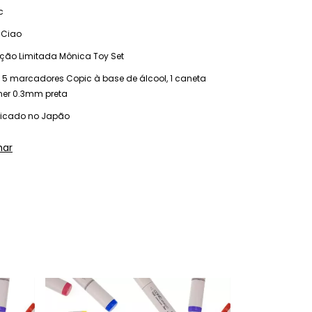
c
 Ciao
ição Limitada Mônica Toy Set
 5 marcadores Copic à base de álcool, 1 caneta
iner 0.3mm preta
ricado no Japão
har