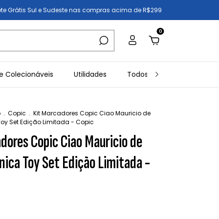
ete Grátis Sul e Sudeste nas compras acima de R$299
0
e Colecionáveis
Utilidades
Todos os Produtos
In
o
.
Copic
.
Kit Marcadores Copic Ciao Mauricio de
oy Set Edição Limitada - Copic
dores Copic Ciao Mauricio de
ica Toy Set Edição Limitada -