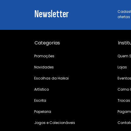
Newsletter
Cadast
ofertas
Categorias
Instit
Promoções
Quem 
Novidades
Lojas
Escolhas da Haikai
Evento
Artístico
Como 
Escrita
Trocas
Papelaria
Pagame
Jogos e Colecionáveis
Contat