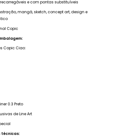
recarregáveis e com pontas substituíveis
lustração, mangá, sketch, concept art, design e
stico
inal Copic
embalagem:
s Copic Ciao:
iner 0.3 Preto
usivas de Line Art
pecial
 técnicas: