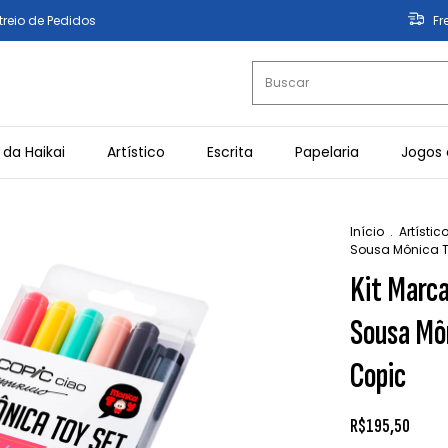
treio de Pedidos
Fr
 da Haikai
Artístico
Escrita
Papelaria
Jogos 
Início
.
Artístic
Sousa Mônica T
Kit Marca
Sousa Môn
Copic
R$195,50