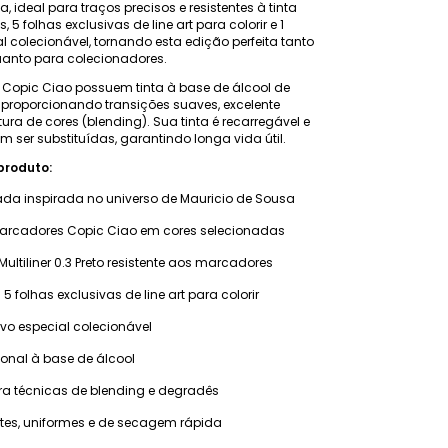
eta, ideal para traços precisos e resistentes à tinta
5 folhas exclusivas de line art para colorir e 1
l colecionável, tornando esta edição perfeita tanto
uanto para colecionadores.
Copic Ciao possuem tinta à base de álcool de
 proporcionando transições suaves, excelente
ura de cores (blending). Sua tinta é recarregável e
 ser substituídas, garantindo longa vida útil.
produto:
ada inspirada no universo de Mauricio de Sousa
rcadores Copic Ciao em cores selecionadas
Multiliner 0.3 Preto resistente aos marcadores
folhas exclusivas de line art para colorir
sivo especial colecionável
sional à base de álcool
ra técnicas de blending e degradês
ntes, uniformes e de secagem rápida