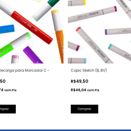
Recarga para Marcador C -
Copic Sketch (B, BV)
,50
R$49,50
74
R$46,04
com
Pix
com
Pix
mprar
Comprar