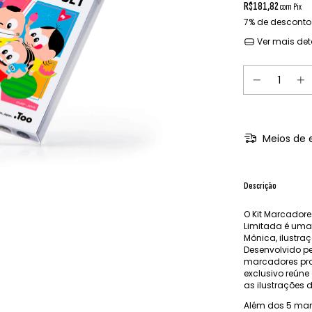
R$181,82
com
Pix
7% de desconto
Ver mais det
Meios de 
Descrição
O Kit Marcadore
Limitada é uma
Mônica, ilustraç
Desenvolvido p
marcadores prof
exclusivo reúne
as ilustrações 
Além dos 5 mar