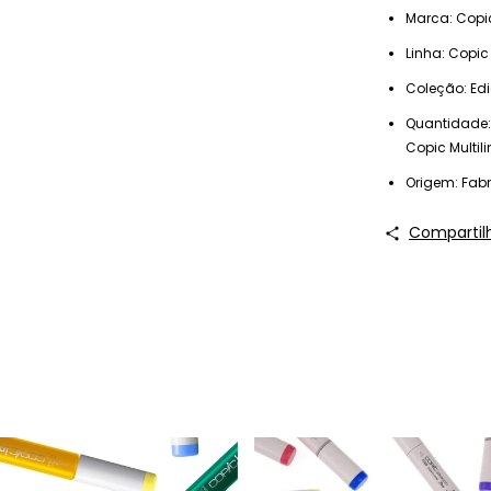
Marca: Copi
Linha: Copic
Coleção: Ed
Quantidade:
Copic Multil
Origem: Fab
Compartil