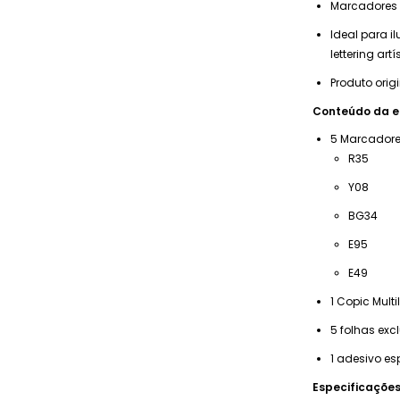
Marcadores 
Ideal para i
lettering artí
Produto orig
Conteúdo da 
5 Marcadore
R35
Y08
BG34
E95
E49
1 Copic Multil
5 folhas excl
1 adesivo es
Especificações