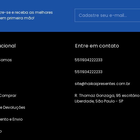
re-se e receba as melhores
 em primeira mão!
ucional
Entre em contato
Somos
5511934222233
5511934222233
s
site@haikaipresentes.com.br
Comprar
R. Thomaz Gonzaga, 95 escritório
Liberdade, São Paulo - SP
 e Devoluções
nto e Envio
o