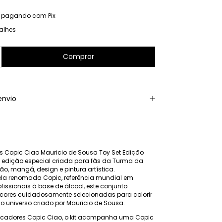
pagando com Pix
alhes
envio
s Copic Ciao Mauricio de Sousa Toy Set Edição
 edição especial criada para fãs da Turma da
ão, mangá, design e pintura artística.
ela renomada Copic, referência mundial em
issionais à base de álcool, este conjunto
 cores cuidadosamente selecionadas para colorir
do universo criado por Mauricio de Sousa.
cadores Copic Ciao, o kit acompanha uma Copic