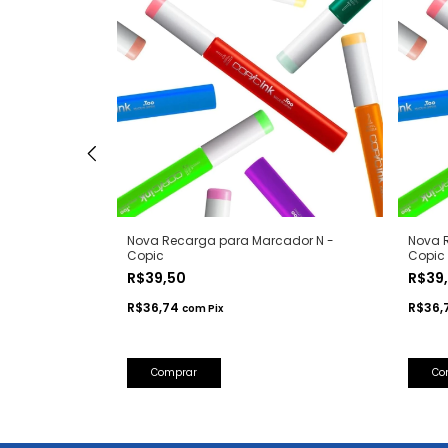
Nova Recarga para Marcador N -
Nova 
Copic
Copic
R$39,50
R$39
R$36,74
R$36,
com
Pix
Comprar
Co