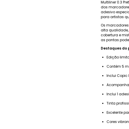
Multiliner 0.3 Pr
dos marcadores, 
adesivo especia
para artistas q
Os marcadores 
alta qualidade,
cobertura e mist
as pontas podem
Destaques do 
Edição limit
Contém 5 ma
Inclui Copic 
Acompanha 5 
Inclui 1 ade
Tinta profis
Excelente pa
Cores vibra