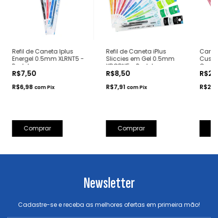
Refil de Caneta Iplus
Refil de Caneta iPlus
Canet
Energel 0.5mm XLRNT5 -
Sliccies em Gel 0.5mm
Custom
Pentel
XBGRN5 - Pentel
Compa
R$7,50
R$8,50
R$25
R$6,98
R$7,91
R$23,
com
Pix
com
Pix
Comprar
Comprar
C
Newsletter
Cadastre-se e receba as melhores ofertas em primeira mão!