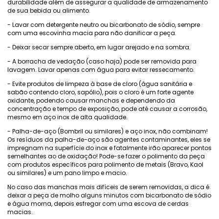
durabilidade além de assegurar a qualidade de armazenamento
de sua bebida ou alimento.
- Lavar com detergente neutro ou bicarbonato de sódio, sempre
com uma escovinha macia para não danificar a peça.
- Deixar secar sempre aberto, em lugar arejado e na sombra.
- A borracha de vedação (caso haja) pode ser removida para
lavagem. Lavar apenas com água para evitar ressecamento.
- Evite produtos de limpeza à base de cloro (água sanitária e
sabão contendo cloro, sapólio), pois o cloro é um forte agente
oxidante, podendo causar manchas e dependendo da
concentração e tempo de exposição, pode até causar a corrosão,
mesmo em aço inox de alta qualidade.
- Palha-de-aço (Bombril ou similares) e aço inox, não combinam!
Os resíduos da palha-de-aço são agentes contaminantes, eles se
impregnam na superfície do inox e fatalmente irão aparecer pontos
semelhantes ao de oxidação! Pode-se fazer o polimento da peça
com produtos específicos para polimento de metais (Bravo, Kaol
ou similares) e um pano limpo e macio.
No caso das manchas mais difíceis de serem removidas, a dica é
deixar a peça de molho alguns minutos com bicarbonato de sódio
e água morna, depois esfregar com uma escova de cerdas
macias.