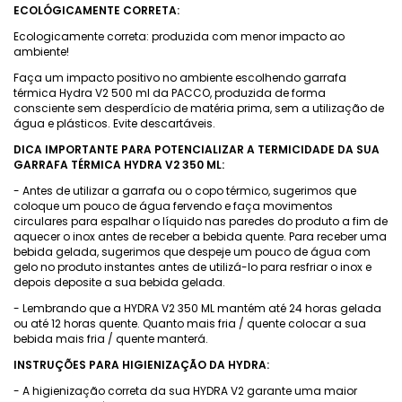
ECOLÓGICAMENTE CORRETA:
Ecologicamente correta: produzida com menor impacto ao
ambiente!
Faça um impacto positivo no ambiente escolhendo garrafa
térmica Hydra V2 500 ml da PACCO, produzida de forma
consciente sem desperdício de matéria prima, sem a utilização de
água e plásticos. Evite descartáveis.
DICA IMPORTANTE PARA POTENCIALIZAR A TERMICIDADE DA SUA
GARRAFA TÉRMICA HYDRA V2 350 ML:
- Antes de utilizar a garrafa ou o copo térmico, sugerimos que
coloque um pouco de água fervendo e faça movimentos
circulares para espalhar o líquido nas paredes do produto a fim de
aquecer o inox antes de receber a bebida quente. Para receber uma
bebida gelada, sugerimos que despeje um pouco de água com
gelo no produto instantes antes de utilizá-lo para resfriar o inox e
depois deposite a sua bebida gelada.
- Lembrando que a HYDRA V2 350 ML mantém até 24 horas gelada
ou até 12 horas quente. Quanto mais fria / quente colocar a sua
bebida mais fria / quente manterá.
INSTRUÇÕES PARA HIGIENIZAÇÃO DA HYDRA:
- A higienização correta da sua HYDRA V2 garante uma maior