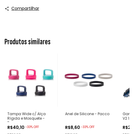
Compartilhar
Produtos similares
Tampa Wide c/ Alça
Anel de Silicone - Pacco
Garra
Rígida e Mosquete -
V2 12
Pacco
R$40,10
R$8,60
R$24
-
33
%
OFF
-
33
%
OFF