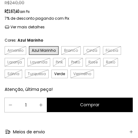
R$240,00
R$167,40
com
Pix
7% de desconto
pagando com Pix
Ver mais detalhes
Cores:
Azul Marinho
Amarelo
Azul Marinho
Branco
Cinza
Fúcsia
Laranja
Lavanda
Pink
Preto
Rose
Roxo
Sálvia
Turquesa
Verde
Vermelho
Atenção, última peça!
Meios de envio