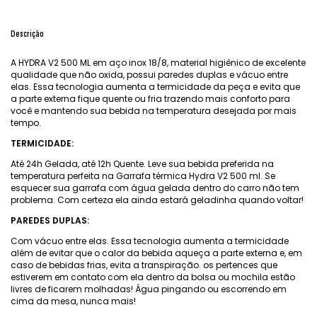
Descrição
A HYDRA V2 500 ML em aço inox 18/8, material higiênico de excelente
qualidade que não oxida, possui paredes duplas e vácuo entre
elas. Essa tecnologia aumenta a termicidade da peça e evita que
a parte externa fique quente ou fria trazendo mais conforto para
você e mantendo sua bebida na temperatura desejada por mais
tempo.
TERMICIDADE:
Até 24h Gelada, até 12h Quente. Leve sua bebida preferida na
temperatura perfeita na Garrafa térmica Hydra V2 500 ml. Se
esquecer sua garrafa com água gelada dentro do carro não tem
problema. Com certeza ela ainda estará geladinha quando voltar!
PAREDES DUPLAS:
Com vácuo entre elas. Essa tecnologia aumenta a termicidade
além de evitar que o calor da bebida aqueça a parte externa e, em
caso de bebidas frias, evita a transpiração. os pertences que
estiverem em contato com ela dentro da bolsa ou mochila estão
livres de ficarem molhadas! Água pingando ou escorrendo em
cima da mesa, nunca mais!