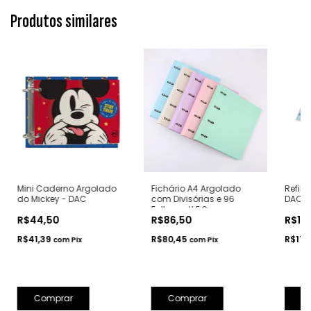
Produtos similares
Mini Caderno Argolado
Fichário A4 Argolado
Refil 
do Mickey - DAC
com Divisórias e 96
DAC
Folhas - Y.E.S
R$44,50
R$86,50
R$18
R$41,39
R$80,45
R$17,
com
Pix
com
Pix
Comprar