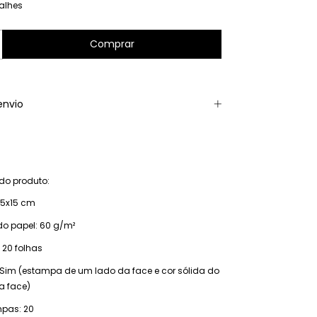
alhes
envio
do produto:
15x15 cm
o papel: 60 g/m²
 20 folhas
 Sim (estampa de um lado da face e cor sólida do
a face)
pas: 20