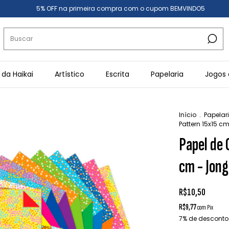
5% OFF na primeira compra com o cupom BEMVINDO5
 da Haikai
Artístico
Escrita
Papelaria
Jogos 
Início
.
Papelar
Pattern 15x15 c
Papel de 
cm - Jong
R$10,50
R$9,77
com
Pix
7% de desconto