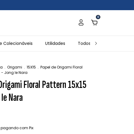
0
e Colecionáveis
Utilidades
Todos os Produtos
In
ia
.
Origami
.
15X15
.
Papel de Origami Floral
m - Jong Ie Nara
Origami Floral Pattern 15x15
 Ie Nara
pagando com Pix