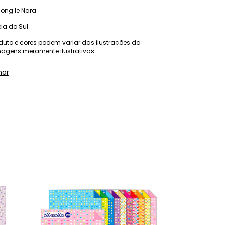
Jong Ie Nara
ia do Sul
duto e cores podem variar das ilustrações da
gens meramente ilustrativas.
har