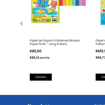
Pattern
Papel de Origami Patterned Mineral
Papel 
Paper 15x15 - Jong Ie Nara
Patter
R$5,50
R$10
R$5,12
R$9,7
com
Pix