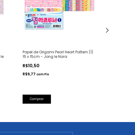
Papel de Origami Pearl Heart Pattern (1)
Papel de Origa
Ie
15 x 15cm - Jong Ie Nara
15x15cm - Jong
R$10,50
R$32,50
R$9,77
R$30,23
com
Pix
com
Pi