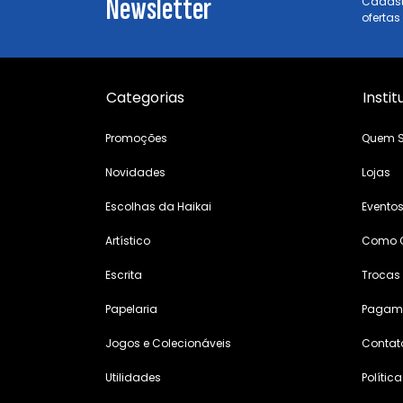
Newsletter
Cadast
ofertas
Categorias
Instit
Promoções
Quem 
Novidades
Lojas
Escolhas da Haikai
Evento
Artístico
Como 
Escrita
Trocas
Papelaria
Pagame
Jogos e Colecionáveis
Contat
Utilidades
Polític