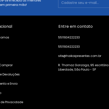
re-se e receba as melhores
 em primeira mão!
ucional
Entre em contato
Somos
5511934222233
5511934222233
s
site@haikaipresentes.com.br
Comprar
R. Thomaz Gonzaga, 95 escritório
Liberdade, São Paulo - SP
 e Devoluções
nto e Envio
o
a de Privacidade