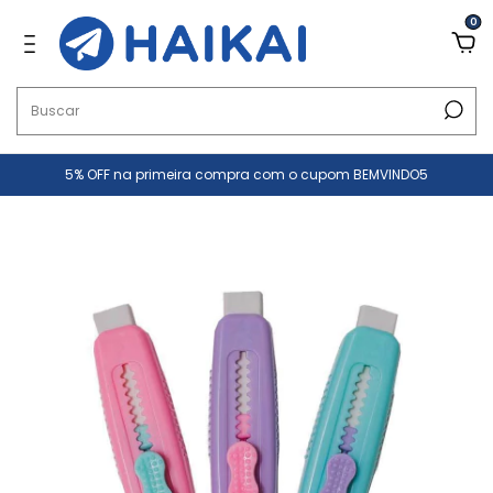
0
5% OFF na primeira compra com o cupom BEMVINDO5