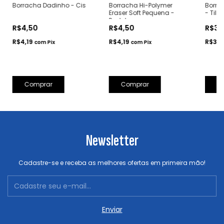
Borracha Dadinho - Cis
Borracha Hi-Polymer
Borra
Eraser Soft Pequena -
- Tilib
Pentel
R$4,50
R$4,50
R$3,
R$4,19
R$4,19
R$3,
com
Pix
com
Pix
C
Newsletter
Cadastre-se e receba as melhores ofertas em primeira mão!