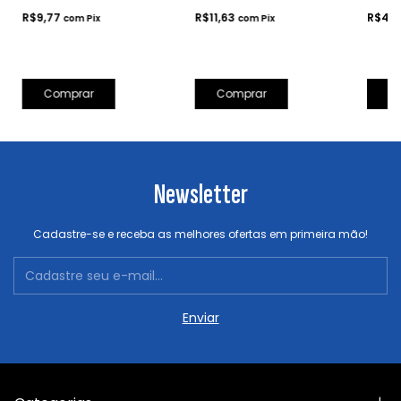
R$9,77
R$11,63
R$4,1
com
Pix
com
Pix
Comprar
Comprar
Newsletter
Cadastre-se e receba as melhores ofertas em primeira mão!