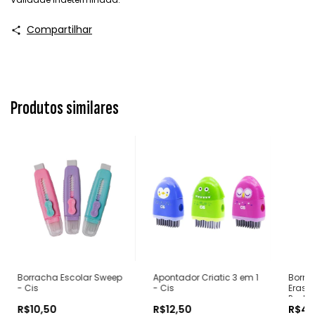
Compartilhar
Produtos similares
Borracha Escolar Sweep
Apontador Criatic 3 em 1
Borra
- Cis
- Cis
Eraser
Pentel
R$10,50
R$12,50
R$4,