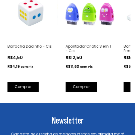
Borracha Dadinho - Cis
Apontador Criatic 3 em 1
Borra
- Cis
Eraser
R$4,50
R$12,50
R$5,
R$4,19
R$11,63
R$5,
com
Pix
com
Pix
Comprar
Newsletter
Cadastre-se e receba as melhores ofertas em primeira mão!