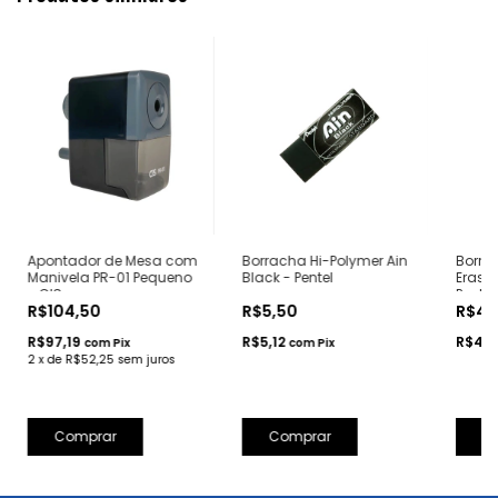
Apontador de Mesa com
Borracha Hi-Polymer Ain
Borra
Manivela PR-01 Pequeno
Black - Pentel
Eraser
- CIS
Pentel
R$104,50
R$5,50
R$4,
R$97,19
R$5,12
R$4,1
com
Pix
com
Pix
2
x
de
R$52,25
sem juros