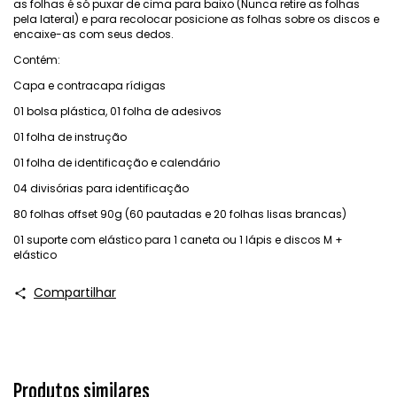
as folhas é só puxar de cima para baixo (Nunca retire as folhas
pela lateral) e para recolocar posicione as folhas sobre os discos e
encaixe-as com seus dedos.
Contém:
Capa e contracapa rídigas
01 bolsa plástica, 01 folha de adesivos
01 folha de instrução
01 folha de identificação e calendário
04 divisórias para identificação
80 folhas offset 90g (60 pautadas e 20 folhas lisas brancas)
01 suporte com elástico para 1 caneta ou 1 lápis e discos M +
elástico
Compartilhar
Produtos similares