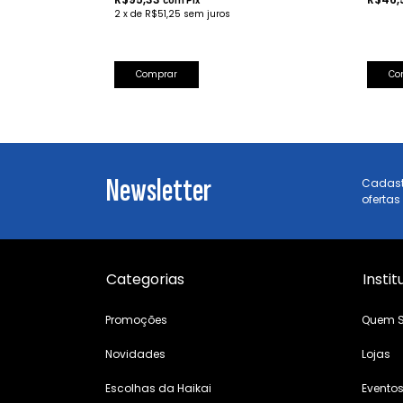
com
Pix
2
x
de
R$51,25
sem juros
Newsletter
Cadast
ofertas
Categorias
Instit
Promoções
Quem 
Novidades
Lojas
Escolhas da Haikai
Evento