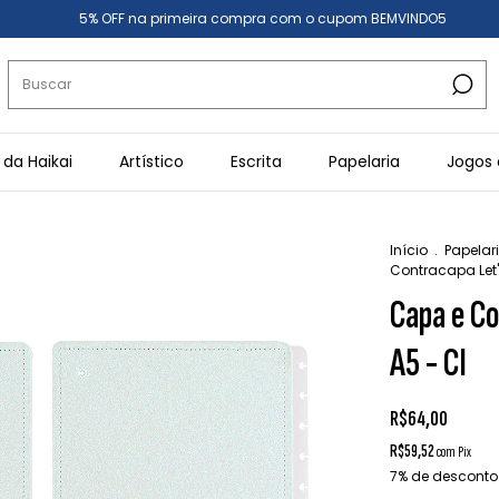
5% OFF na primeira compra com o cupom BEMVINDO5
 da Haikai
Artístico
Escrita
Papelaria
Jogos 
Início
.
Papelar
Contracapa Let's
Capa e Co
A5 - CI
R$64,00
R$59,52
com
Pix
7% de desconto