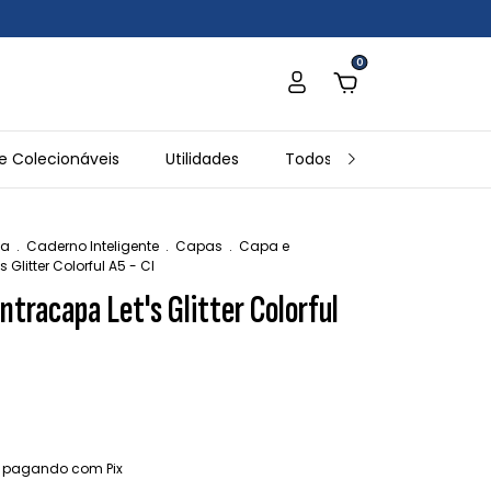
0
e Colecionáveis
Utilidades
Todos os Produtos
In
ia
.
Caderno Inteligente
.
Capas
.
Capa e
 Glitter Colorful A5 - CI
ntracapa Let's Glitter Colorful
pagando com Pix