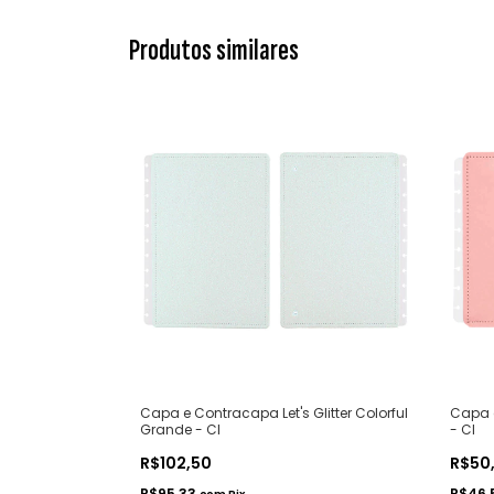
Produtos similares
Capa e Contracapa Let's Glitter Colorful
Capa 
Grande - CI
- CI
R$102,50
R$50
R$95,33
R$46,