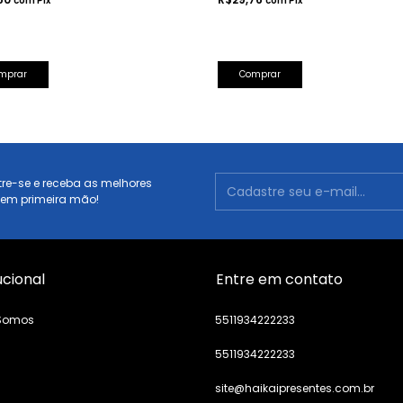
com
Pix
com
Pix
Comprar
re-se e receba as melhores
 em primeira mão!
ucional
Entre em contato
Somos
5511934222233
5511934222233
s
site@haikaipresentes.com.br