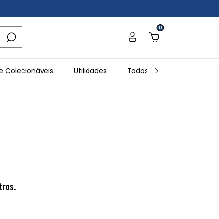
0
e Colecionáveis
Utilidades
Todos os Produtos
In
tros.