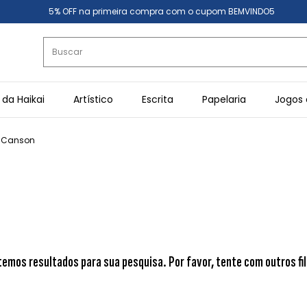
5% OFF na primeira compra com o cupom BEMVINDO5
 da Haikai
Artístico
Escrita
Papelaria
Jogos 
 - Canson
temos resultados para sua pesquisa. Por favor, tente com outros fil