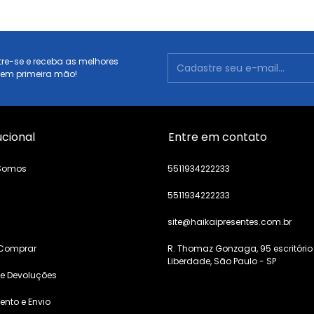
re-se e receba as melhores
 em primeira mão!
ucional
Entre em contato
Somos
5511934222233
5511934222233
s
site@haikaipresentes.com.br
Comprar
R. Thomaz Gonzaga, 95 escritório
Liberdade, São Paulo - SP
 e Devoluções
nto e Envio