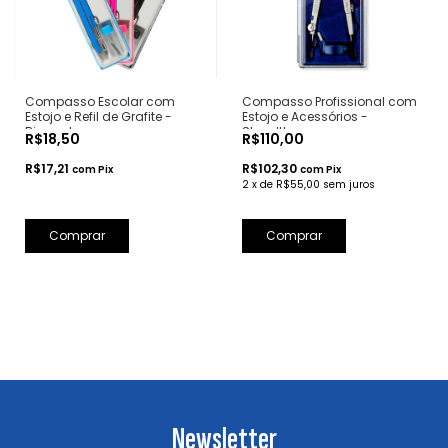
Compasso Escolar com
Compasso Profissional com
Estojo e Refil de Grafite -
Estojo e Acessórios -
Bismark
Staedtler
R$18,50
R$110,00
R$17,21
R$102,30
com
Pix
com
Pix
2
x
de
R$55,00
sem juros
Comprar
Newsletter