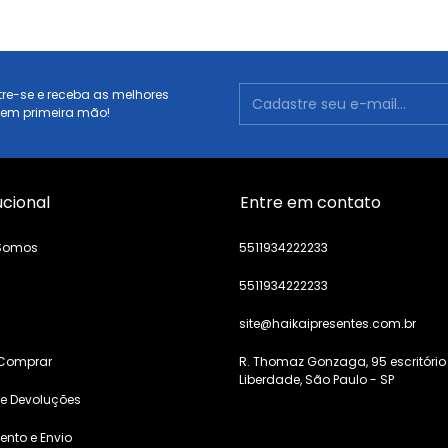
re-se e receba as melhores
 em primeira mão!
ucional
Entre em contato
Somos
5511934222233
5511934222233
s
site@haikaipresentes.com.br
Comprar
R. Thomaz Gonzaga, 95 escritório
Liberdade, São Paulo - SP
 e Devoluções
nto e Envio