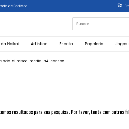
treio de Pedidos
Fr
 da Haikai
Artístico
Escrita
Papelaria
Jogos 
ralado-xl-mixed-media-a4-canson
temos resultados para sua pesquisa. Por favor, tente com outros fil