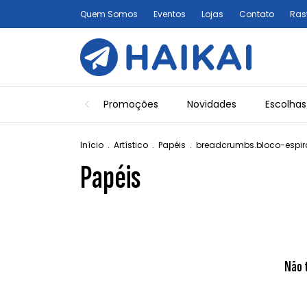
Quem Somos
Eventos
Lojas
Contato
Ras
Promoções
Novidades
Escolhas
Início
.
Artístico
.
Papéis
.
breadcrumbs.bloco-espi
Papéis
Não 