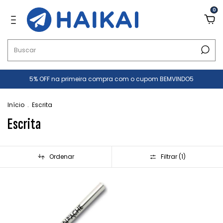
0
5% OFF na primeira compra com o cupom BEMVINDO5
Início
.
Escrita
Escrita
Ordenar
Filtrar (
1
)