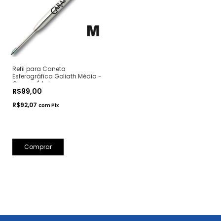
Refil para Caneta
Esferográfica Goliath Média -
Caran d' Ache
R$99,00
R$92,07
com
Pix
Comprar