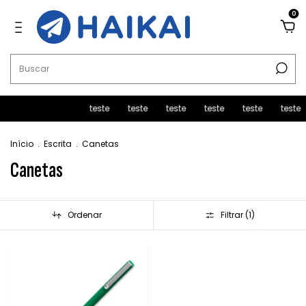
0
teste
teste
teste
teste
teste
teste
Início
.
Escrita
.
Canetas
Canetas
Ordenar
Filtrar (
1
)