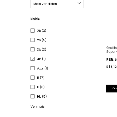
Modelo
2b (3)
2h (5)
Grafit
3b (3)
Super 
4b (1)
R$5,
R$5,1
Azul (1)
B (7)
H (6)
Co
Hb (5)
Ver mais