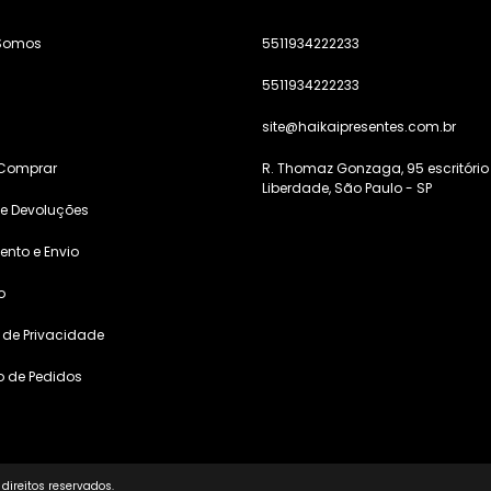
Somos
5511934222233
5511934222233
s
site@haikaipresentes.com.br
Comprar
R. Thomaz Gonzaga, 95 escritório
Liberdade, São Paulo - SP
 e Devoluções
nto e Envio
o
a de Privacidade
o de Pedidos
direitos reservados.