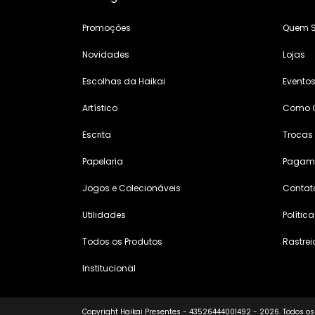
Promoções
Quem 
Novidades
Lojas
Escolhas da Haikai
Evento
Artístico
Como 
Escrita
Trocas
Papelaria
Pagame
Jogos e Colecionáveis
Contat
Utilidades
Polític
Todos os Produtos
Rastrei
Institucional
Copyright Haikai Presentes - 43526444001492 - 2026. Todos os 