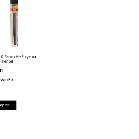
e 0.5mm Hi-Polymer
- Pentel
50
2
com
Pix
mprar