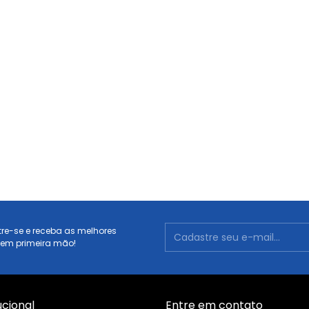
re-se e receba as melhores
 em primeira mão!
ucional
Entre em contato