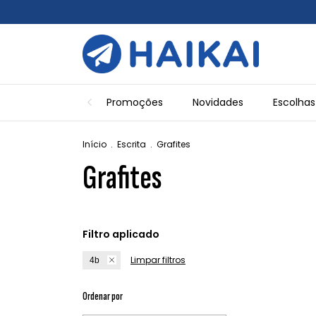
Promoções
Novidades
Escolhas
Início
.
Escrita
.
Grafites
Grafites
Filtro aplicado
Limpar filtros
4b
Ordenar por