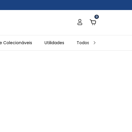
0
e Colecionáveis
Utilidades
Todos os Produtos
In