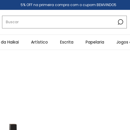
5% OFF na primeira compra com o cupom BEMVINDO5
 da Haikai
Artístico
Escrita
Papelaria
Jogos 