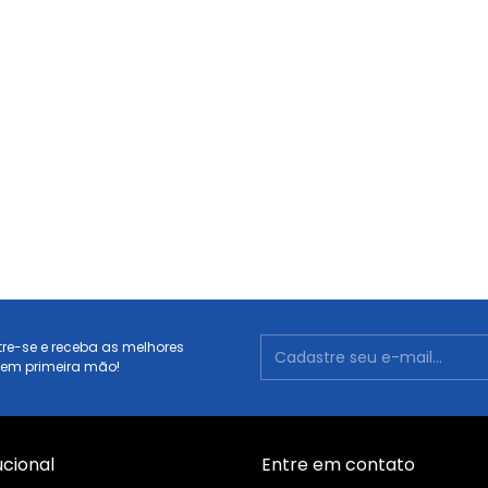
re-se e receba as melhores
 em primeira mão!
ucional
Entre em contato