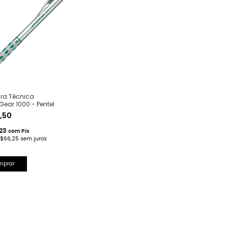
ira Técnica
ear 1000 - Pentel
2,50
,23
com
Pix
$66,25
sem juros
mprar