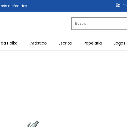
treio de Pedidos
Fr
 da Haikai
Artístico
Escrita
Papelaria
Jogos 