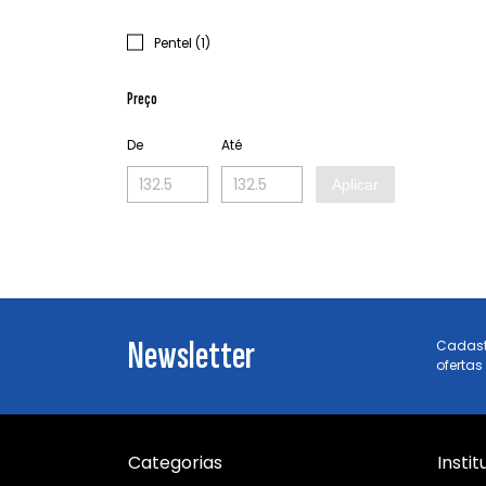
Pentel (1)
Preço
De
Até
Aplicar
Newsletter
Cadast
ofertas
Categorias
Instit