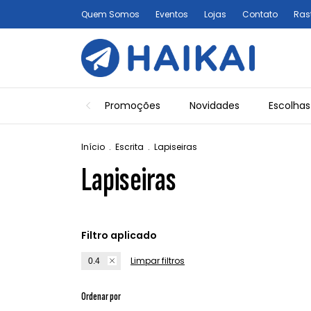
Quem Somos
Eventos
Lojas
Contato
Ras
Promoções
Novidades
Escolhas
Início
.
Escrita
.
Lapiseiras
Lapiseiras
Filtro aplicado
Limpar filtros
0.4
Ordenar por