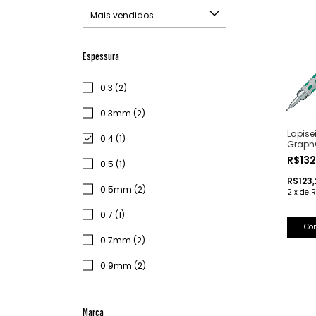
Espessura
0.3 (2)
0.3mm (2)
Lapise
0.4 (1)
GraphG
R$13
0.5 (1)
R$123
0.5mm (2)
2
x
de
R
0.7 (1)
Co
0.7mm (2)
0.9mm (2)
Marca