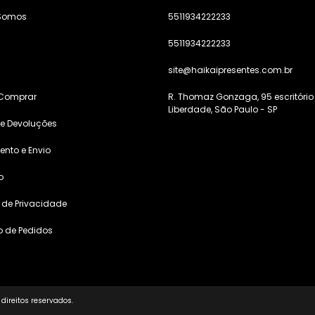
Somos
5511934222233
5511934222233
s
site@haikaipresentes.com.br
Comprar
R. Thomaz Gonzaga, 95 escritório
Liberdade, São Paulo - SP
 e Devoluções
nto e Envio
o
a de Privacidade
o de Pedidos
direitos reservados.