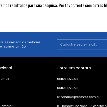
temos resultados para sua pesquisa. Por favor, tente com outros fil
re-se e receba as melhores
 em primeira mão!
ucional
Entre em contato
Somos
5511934222233
5511934222233
s
site@haikaipresentes.com.br
Comprar
R. Thomaz Gonzaga, 95 escritório