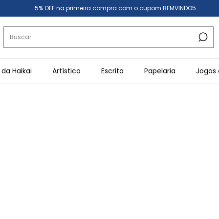
5% OFF na primeira compra com o cupom BEMVINDO5
 da Haikai
Artístico
Escrita
Papelaria
Jogos 