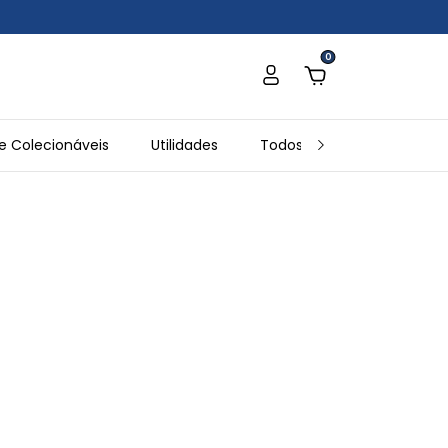
0
e Colecionáveis
Utilidades
Todos os Produtos
In