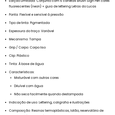
Edição Limitada: Conjunto com 6 canetas Brush Sign Pen cores
fluorescentes (neon) + guia de lettering Letras do Lucas
Ponta: Flexível e sensível à pressão
Tipo de tinta: Pigmentada
Espessura do traço: Variável
Mecanismo: Tampa
Grip / Corpo: Corpo liso
Clip: Plástico
Tinta: À base de água
Características:
Misturável com outras cores
Diluível com água
Não seca facilmente quando destampada
Indicação de uso: Lettering, caligrafia e ilustrações
Composição: Resinas termoplásticas, latão, reservatório de