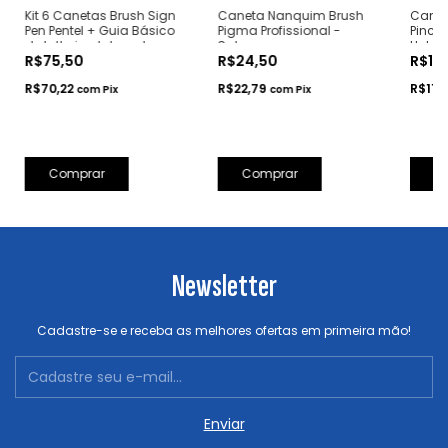
Kit 6 Canetas Brush Sign
Caneta Nanquim Brush
Caneta
Pen Pentel + Guia Básico
Pigma Profissional -
Pincel
de Lettering Letras do
Sakura
Uchid
R$75,50
R$24,50
R$12
Lucas
R$70,22
R$22,79
R$11,
com
Pix
com
Pix
Comprar
C
Newsletter
Cadastre-se e receba as melhores ofertas em primeira mão!