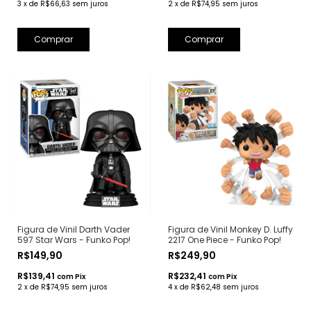
3
x
de
R$66,63
sem juros
2
x
de
R$74,95
sem juros
Figura de Vinil Darth Vader
Figura de Vinil Monkey D. Luffy
597 Star Wars - Funko Pop!
2217 One Piece - Funko Pop!
R$149,90
R$249,90
R$139,41
R$232,41
com
Pix
com
Pix
2
x
de
R$74,95
sem juros
4
x
de
R$62,48
sem juros