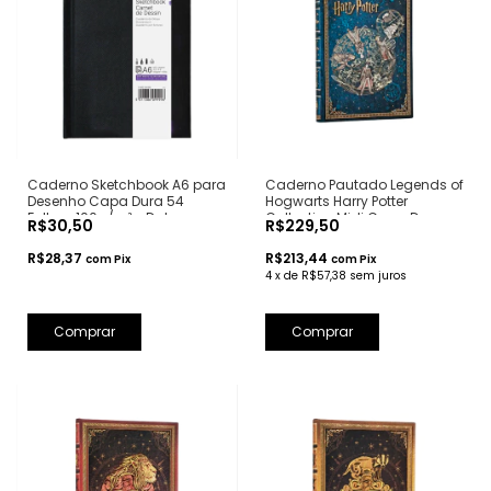
Caderno Sketchbook A6 para
Caderno Pautado Legends of
Desenho Capa Dura 54
Hogwarts Harry Potter
Folhas 100g/m² - Daler
Collection Midi Capa Dura -
R$30,50
R$229,50
Rowney
Paperblanks
R$28,37
R$213,44
com
Pix
com
Pix
4
x
de
R$57,38
sem juros