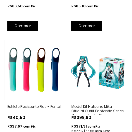
R$66,50
R$85,10
com
Pix
com
Pix
Estilete Resistente Plus - Pentel
Model Kit Hatsune Miku
Official Outfit Fantastic Series
Colecionável - Blokees
R$40,50
R$399,90
R$37,67
R$371,91
com
Pix
com
Pix
6
x
de
R$66,65
sem juros