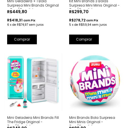
Mini Geladeira + 1 Bola
Kit Mini Brands 3 Bolas
Surpresa Mini Brands Original
Surpresa Mini Minis Original -
- Zuru/Candide
Zuru/Candide
R$449,80
R$299,70
R$418,31
R$278,72
com
Pix
com
Pix
6
x
de
R$74,97
sem juros
5
x
de
R$59,94
sem juros
Mini Geladeira Mini Brands Fill
Mini Brands Bola Surpresa
The Fridge Original -
Mini Minis Original -
Zuru/Candide
Zuru/Candide