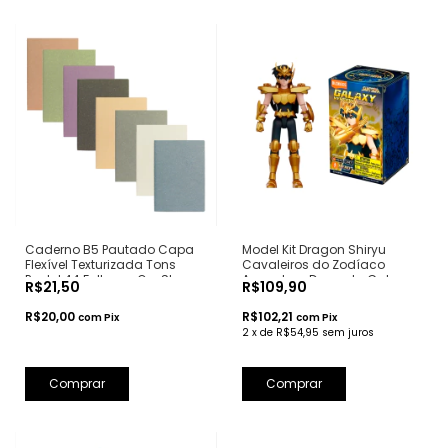
Caderno B5 Pautado Capa
Model Kit Dragon Shiryu
Flexível Texturizada Tons
Cavaleiros do Zodíaco
Pastel 44 Folhas - Our Story
Armadura Dourada Galaxy
R$21,50
R$109,90
Begins
Version - Blokees
R$20,00
R$102,21
com
Pix
com
Pix
2
x
de
R$54,95
sem juros
Comprar