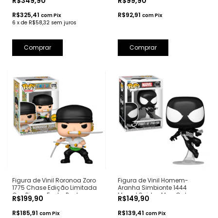
R$349,90
R$99,90
R$325,41
R$92,91
com
Pix
com
Pix
6
x
de
R$58,32
sem juros
Figura de Vinil Roronoa Zoro
Figura de Vinil Homem-
1775 Chase Edição Limitada
Aranha Simbionte 1444
One Piece - Funko Pop!
Marvel Spider-Man Cabeça
R$199,90
R$149,90
Articulada - Funko Pop!
R$185,91
R$139,41
com
Pix
com
Pix