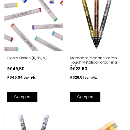
Copic Sketch (R, RV, V)
Marcador Permanente Pen-
Touch Metálico Ponta Fina -
Sakura
R$49,50
R$28,50
R$46,04
R$26,51
com
Pix
com
Pix
Comprar
Comprar