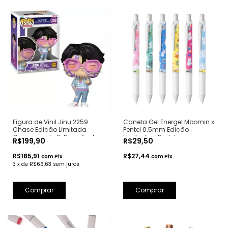
Figura de Vinil Jinu 2259
Caneta Gel Energel Moomin x
Chase Edição Limitada
Pentel 0.5mm Edição
Guerreiras do K-Pop - Funko
Limitada - Pentel
R$199,90
R$29,50
Pop!
R$185,91
R$27,44
com
Pix
com
Pix
3
x
de
R$66,63
sem juros
Comprar