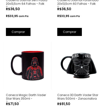
Caderno Journal Sem Pauta
Caderno Journal Pontilhado
20x13,5cm 64 Folhas - Folk
20x13,5cm 60 Folhas - Folk
Books
Books
R$36,50
R$36,50
R$33,95
R$33,95
com
Pix
com
Pix
Comprar
Comprar
Caneca Magic Darth Vader
Caneca 3D Darth Vader Star
Star Wars 350ml -
Wars 500ml - Zonacriativa
Zonacriativa
R$71,50
R$91,50