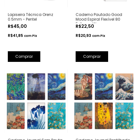
Lapiseira Técnica Orenz
Caderno Pautado Good
0.5mm - Pentel
Mood Espiral Flexível 80
Folhas - Wengu
R$45,00
R$22,50
R$41,85
R$20,93
com
Pix
com
Pix
Comprar
Comprar