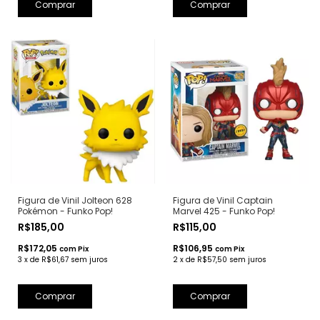
Figura de Vinil Jolteon 628
Figura de Vinil Captain
Pokémon - Funko Pop!
Marvel 425 - Funko Pop!
R$185,00
R$115,00
R$172,05
R$106,95
com
Pix
com
Pix
3
x
de
R$61,67
sem juros
2
x
de
R$57,50
sem juros