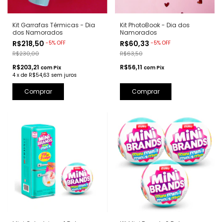
Kit Garrafas Térmicas - Dia
Kit PhotoBook - Dia dos
dos Namorados
Namorados
R$218,50
R$60,33
-
5
%
OFF
-
5
%
OFF
R$230,00
R$63,50
R$203,21
R$56,11
com
Pix
com
Pix
4
x
de
R$54,63
sem juros
Comprar
Comprar