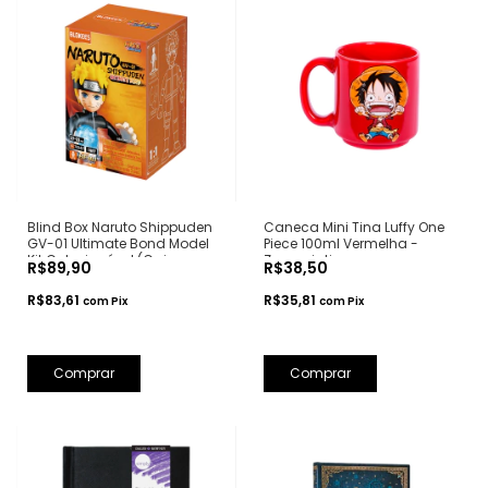
Blind Box Naruto Shippuden
Caneca Mini Tina Luffy One
GV-01 Ultimate Bond Model
Piece 100ml Vermelha -
Kit Colecionável (Caixa
Zonacriativa
R$89,90
R$38,50
Surpresa) - Blokees
R$83,61
R$35,81
com
Pix
com
Pix