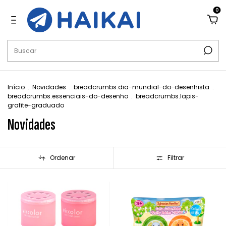
0
Início
.
Novidades
.
breadcrumbs.dia-mundial-do-desenhista
.
breadcrumbs.essenciais-do-desenho
.
breadcrumbs.lapis-
grafite-graduado
Novidades
Ordenar
Filtrar