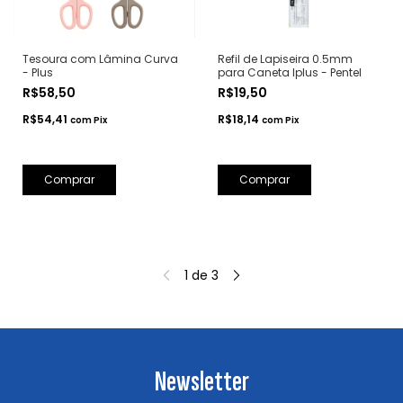
Tesoura com Lâmina Curva
Refil de Lapiseira 0.5mm
- Plus
para Caneta Iplus - Pentel
R$58,50
R$19,50
R$54,41
R$18,14
com
Pix
com
Pix
Comprar
1
de
3
Newsletter