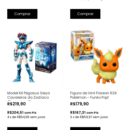
Comprar
Model Kit Pegasus Seiya
Figura de Vinil Flareon 629
Cavaleiros do Zodíaco
Pokémon - Funko Pop!
Champion Class
R$219,90
R$179,90
Colecionável - Blokees
R$204,51
R$167,31
com
Pix
com
Pix
4
x
de
R$54,98
sem juros
3
x
de
R$59,97
sem juros