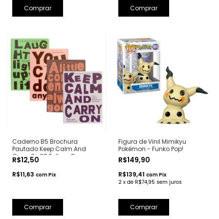
Caderno B5 Brochura
Figura de Vinil Mimikyu
Pautado Keep Calm And
Pokémon - Funko Pop!
Carry On 38 Folhas Capa
R$12,50
R$149,90
Flexível
R$11,63
R$139,41
com
Pix
com
Pix
2
x
de
R$74,95
sem juros
Comprar