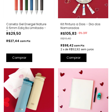
Caneta Gel Energel Nature
Kit Pintura a Dois - Dia dos
0.5mm Edição Limitada -
Namorados
Pentel
R$29,50
R$105,83
-
5
%
OFF
R$111,40
R$27,44
com
Pix
R$98,42
com
Pix
2
x
de
R$52,92
sem juros
Comprar
Comprar