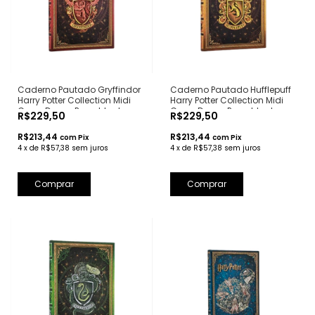
Caderno Pautado Gryffindor
Caderno Pautado Hufflepuff
Harry Potter Collection Midi
Harry Potter Collection Midi
Capa Dura - Paperblanks
Capa Dura - Paperblanks
R$229,50
R$229,50
R$213,44
R$213,44
com
Pix
com
Pix
4
x
de
R$57,38
sem juros
4
x
de
R$57,38
sem juros