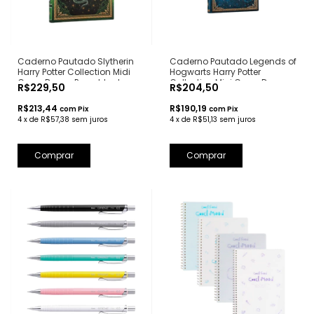
Caderno Pautado Slytherin
Caderno Pautado Legends of
Harry Potter Collection Midi
Hogwarts Harry Potter
Capa Dura - Paperblanks
Collection Mini Capa Dura -
R$229,50
R$204,50
Paperblanks
R$213,44
R$190,19
com
Pix
com
Pix
4
x
de
R$57,38
sem juros
4
x
de
R$51,13
sem juros