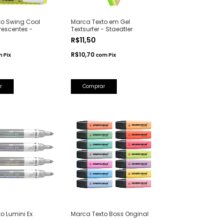
to Swing Cool
Marca Texto em Gel
rescentes -
Textsurfer - Staedtler
R$11,50
R$10,70
m
Pix
com
Pix
r
Comprar
o Lumini Ex
Marca Texto Boss Original