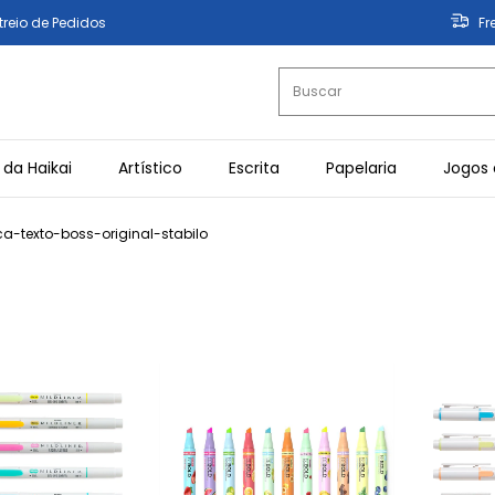
treio de Pedidos
Fr
 da Haikai
Artístico
Escrita
Papelaria
Jogos 
-texto-boss-original-stabilo