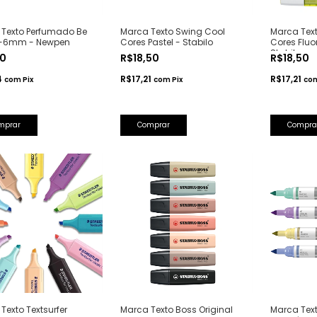
Texto Perfumado Be
Marca Texto Swing Cool
Marca Tex
2-6mm - Newpen
Cores Pastel - Stabilo
Cores Fluo
Stabilo
50
R$18,50
R$18,50
4
R$17,21
R$17,21
com
Pix
com
Pix
co
mprar
Comprar
Compra
Texto Textsurfer
Marca Texto Boss Original
Marca Text