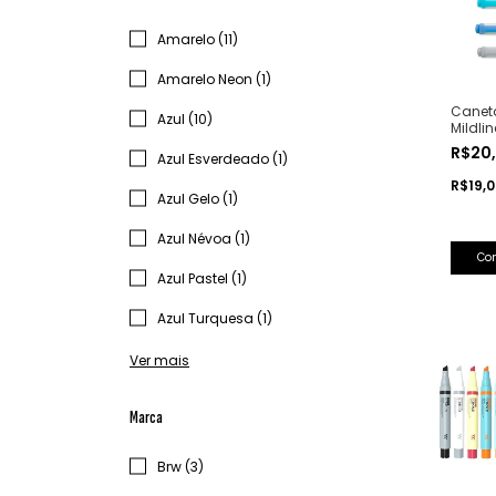
Amarelo (11)
Amarelo Neon (1)
Canet
Azul (10)
Mildli
R$20
Azul Esverdeado (1)
R$19,
Azul Gelo (1)
Azul Névoa (1)
Co
Azul Pastel (1)
Azul Turquesa (1)
Ver mais
Marca
Brw (3)