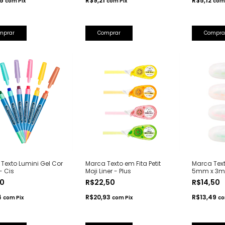
35
R$9,21
R$5,12
com
Pix
com
Pix
com
mprar
Comprar
Compra
Texto Lumini Gel Cor
Marca Texto em Fita Petit
Marca Text
- Cis
Moji Liner - Plus
5mm x 3m
50
R$22,50
R$14,50
4
R$20,93
R$13,49
com
Pix
com
Pix
c