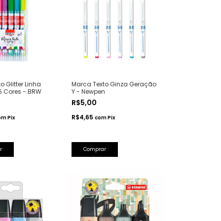
 Glitter Linha
Marca Texto Ginza Geração
5 Cores - BRW
Y - Newpen
R$5,00
R$4,65
om
Pix
com
Pix
Comprar