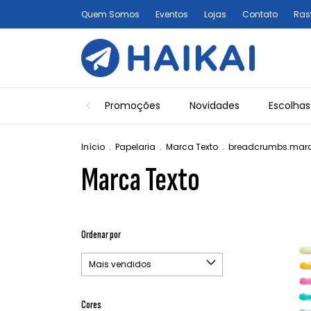
Quem Somos
Eventos
Lojas
Contato
Ras
Promoções
Novidades
Escolhas
Início
.
Papelaria
.
Marca Texto
.
breadcrumbs.marca
Marca Texto
Ordenar por
Cores