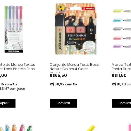
to de Marca Textos
Conjunto Marca Texto Boss
Marca Text
er Tons Pastéis Frios -
Nature Colors 4 Cores -
Ponta Dupl
Stabilo
Pentel
5,00
R$65,50
R$11,50
,15
R$60,92
R$10,70
com
Pix
com
Pix
c
$51,67
sem juros
Compra