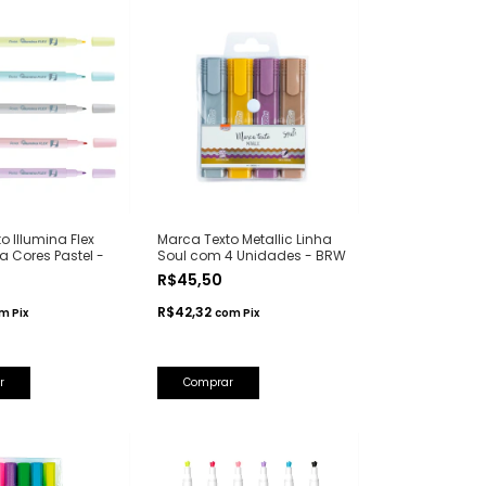
o Illumina Flex
Marca Texto Metallic Linha
a Cores Pastel -
Soul com 4 Unidades - BRW
R$45,50
R$42,32
om
Pix
com
Pix
r