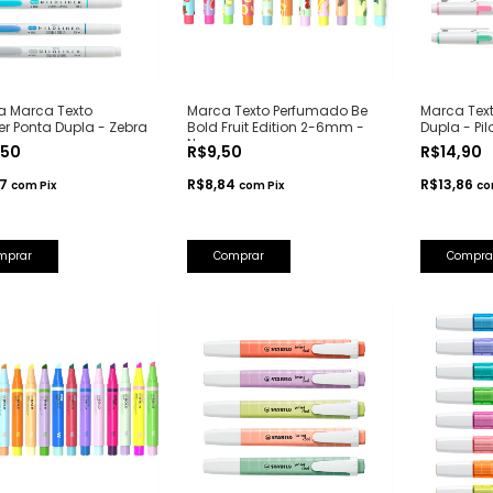
a Marca Texto
Marca Texto Perfumado Be
Marca Text
ner Ponta Dupla - Zebra
Bold Fruit Edition 2-6mm -
Dupla - Pil
Newpen
,50
R$9,50
R$14,90
07
R$8,84
R$13,86
com
Pix
com
Pix
c
mprar
Comprar
Compra