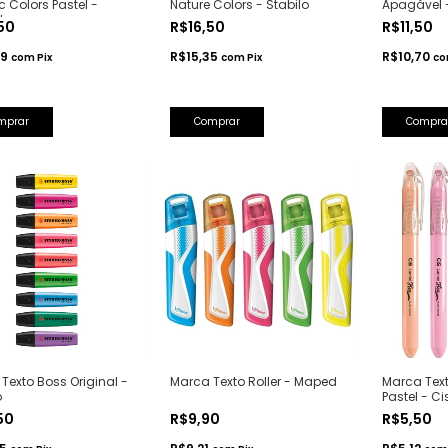
c Colors Pastel -
Nature Colors - Stabilo
Apagável -
ler
,50
R$16,50
R$11,50
49
R$15,35
R$10,70
com
Pix
com
Pix
c
mprar
Comprar
Compra
Texto Boss Original -
Marca Texto Roller - Maped
Marca Text
o
Pastel - Ci
,50
R$9,90
R$5,50