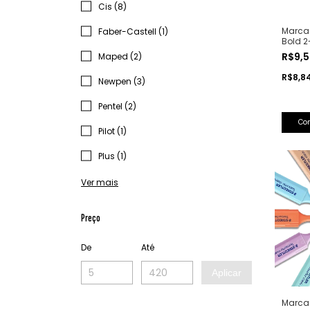
Cis (8)
Marca 
Faber-Castell (1)
Bold 
R$9,
Maped (2)
R$8,8
Newpen (3)
Pentel (2)
Co
Pilot (1)
Plus (1)
Ver mais
Preço
De
Até
Aplicar
Marca 