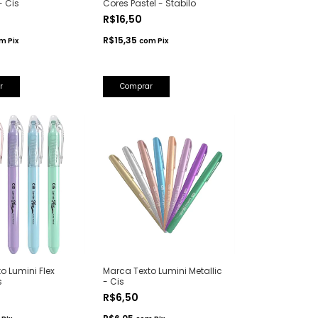
 Cis
Cores Pastel - Stabilo
R$16,50
R$15,35
om
Pix
com
Pix
r
Comprar
o Lumini Flex
Marca Texto Lumini Metallic
s
- Cis
R$6,50