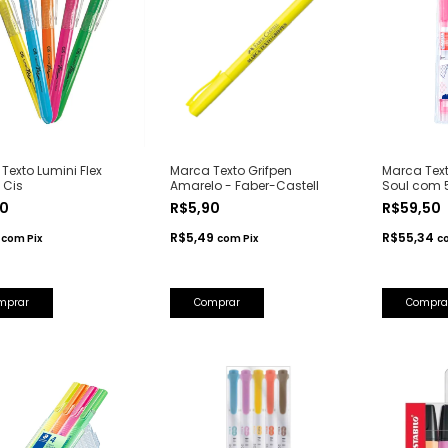
Texto Lumini Flex
Marca Texto Grifpen
Marca Texto
 Cis
Amarelo - Faber-Castell
Soul com 
50
R$5,90
R$59,50
2
R$5,49
R$55,34
com
Pix
com
Pix
c
mprar