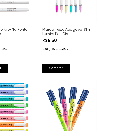
o Kire-Na Ponta
Marca Texto Apagável Slim
ot
Lumini Ex - Cis
R$6,50
R$6,05
om
Pix
com
Pix
r
Comprar