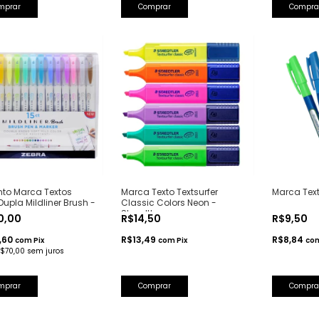
mprar
Comprar
Compra
to Marca Textos
Marca Texto Textsurfer
Marca Text
Dupla Mildliner Brush -
Classic Colors Neon -
Staedtler
0,00
R$14,50
R$9,50
,60
R$13,49
R$8,84
com
Pix
com
Pix
co
$70,00
sem juros
Comprar
Compra