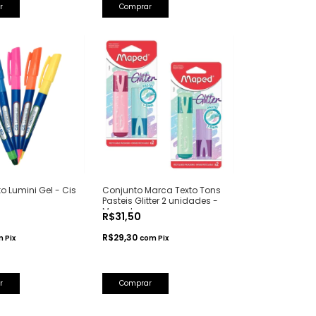
r
Comprar
o Lumini Gel - Cis
Conjunto Marca Texto Tons
Pasteis Glitter 2 unidades -
Maped
R$31,50
R$29,30
m
Pix
com
Pix
r
Comprar