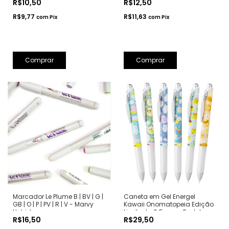
R$10,50
R$12,50
R$9,77
R$11,63
com
Pix
com
Pix
Comprar
Comprar
Marcador Le Plume B | BV | G |
Caneta em Gel Energel
GB | O | P | PV | R | V - Marvy
Kawaii Onomatopeia Edição
Uchida
Limitada 0.5mm - Pentel
R$16,50
R$29,50