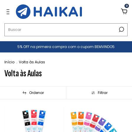
0
5% OFF na primeira compra com o cupom BEMVINDO5
Início
.
Volta às Aulas
Volta às Aulas
Ordenar
Filtrar