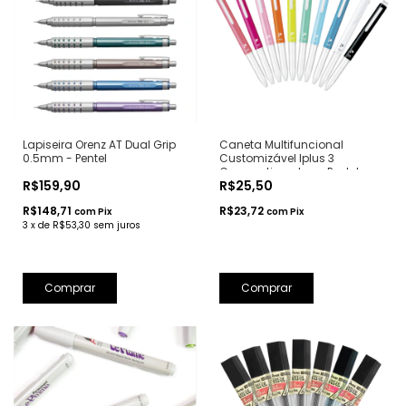
Lapiseira Orenz AT Dual Grip
Caneta Multifuncional
0.5mm - Pentel
Customizável Iplus 3
Compartimentos - Pentel
R$159,90
R$25,50
R$148,71
R$23,72
com
Pix
com
Pix
3
x
de
R$53,30
sem juros
Comprar
Comprar