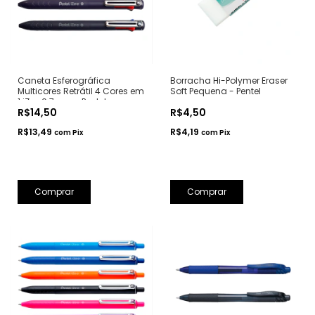
Caneta Esferográfica
Borracha Hi-Polymer Eraser
Multicores Retrátil 4 Cores em
Soft Pequena - Pentel
1 iZee 0.7mm - Pentel
R$14,50
R$4,50
R$13,49
R$4,19
com
Pix
com
Pix
Comprar