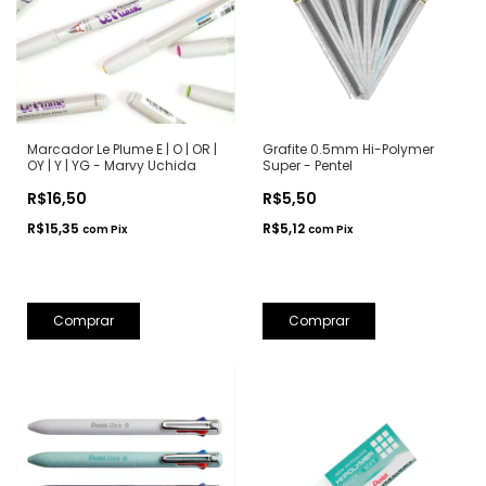
Marcador Le Plume E | O | OR |
Grafite 0.5mm Hi-Polymer
OY | Y | YG - Marvy Uchida
Super - Pentel
R$16,50
R$5,50
R$15,35
R$5,12
com
Pix
com
Pix
Comprar
Comprar