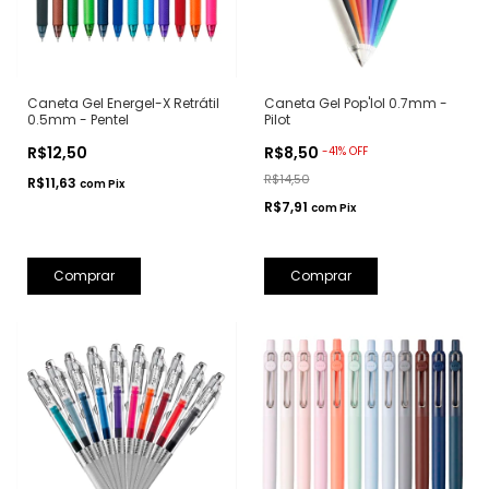
Caneta Gel Energel-X Retrátil
Caneta Gel Pop'lol 0.7mm -
0.5mm - Pentel
Pilot
R$12,50
R$8,50
-
41
%
OFF
R$14,50
R$11,63
com
Pix
R$7,91
com
Pix
Comprar
Comprar