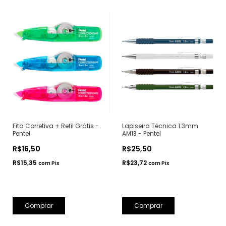
Fita Corretiva + Refil Grátis -
Lapiseira Técnica 1.3mm
Pentel
AM13 - Pentel
R$16,50
R$25,50
R$15,35
R$23,72
com
Pix
com
Pix
Comprar
Comprar