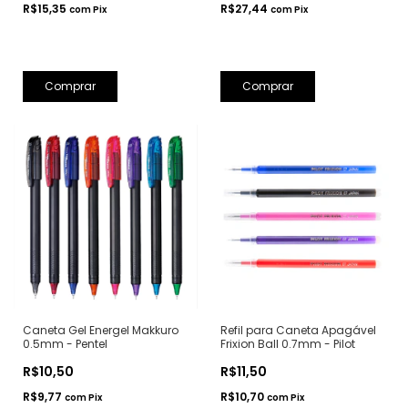
R$15,35
R$27,44
com
Pix
com
Pix
Comprar
Comprar
Caneta Gel Energel Makkuro
Refil para Caneta Apagável
0.5mm - Pentel
Frixion Ball 0.7mm - Pilot
R$10,50
R$11,50
R$9,77
R$10,70
com
Pix
com
Pix