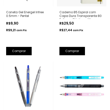
Caneta Gel Energel Infree
Caderno B5 Espiral com
0.5mm - Pentel
Capa Dura Transparente 80
Folhas e Elástico - Wengu
R$9,90
R$29,50
R$9,21
R$27,44
com
Pix
com
Pix
Comprar
Comprar