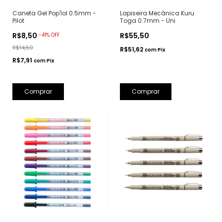
Caneta Gel Pop'lol 0.5mm -
Lapiseira Mecânica Kuru
Pilot
Toga 0.7mm - Uni
R$8,50
R$55,50
-
41
%
OFF
R$14,50
R$51,62
com
Pix
R$7,91
com
Pix
Comprar
Comprar