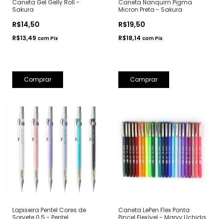
Caneta Gel Gelly Roll -
Caneta Nanquim Pigma
Sakura
Micron Preta - Sakura
R$14,50
R$19,50
R$13,49
R$18,14
com
Pix
com
Pix
Comprar
Comprar
Lapiseira Pentel Cores de
Caneta LePen Flex Ponta
Sorvete 0.5 - Pentel
Pincel Flexível - Marvy Uchida