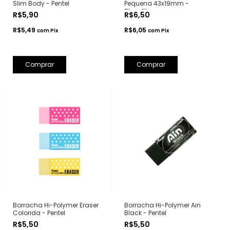
Slim Body - Pentel
Pequena 43x19mm -
Staedtler
R$5,90
R$6,50
R$5,49
R$6,05
com
Pix
com
Pix
Borracha Hi-Polymer Eraser
Borracha Hi-Polymer Ain
Colorida - Pentel
Black - Pentel
R$5,50
R$5,50