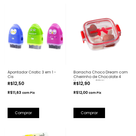
Apontador Criatic 3 em 1 -
Borracha Choco Dream com
Cis
Cheirinho de Chocolate 4
Unidades - BRW
R$12,50
R$12,90
R$11,63
R$12,00
com
Pix
com
Pix
Comprar